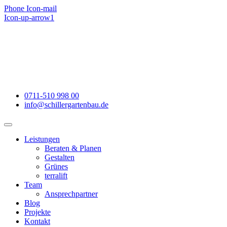
Zum
Phone
Icon-mail
Inhalt
Icon-up-arrow1
springen
0711-510 998 00
info@schillergartenbau.de
Leistungen
Beraten & Planen
Gestalten
Grünes
terralift
Team
Ansprechpartner
Blog
Projekte
Kontakt