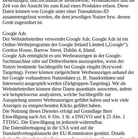
Bestellungen, durchschnittliche Bestellwerte, Versandkosten und die
Zeit von der Ansicht bis zum Kauf eines Produktes erfasst. Diese
Daten können von Google unter einer Transaktions-ID
zusammengefasst werden, die dem jeweiligen Nutzer bzw. dessen
Gerät zugeordnet ist.
Google Ads
Der Websitebetreiber verwendet Google Ads. Google Ads ist ein
Online-Werbeprogramm der Google Ireland Limited („Google“),
Gordon House, Barrow Street, Dublin 4, Irland.
Google Ads ermöglicht es uns Werbeanzeigen in der Google-
Suchmaschine oder auf Drittwebseiten auszuspielen, wenn der
Nutzer bestimmte Suchbegriffe bei Google eingibt (Keyword-
Targeting). Ferner können zielgerichtete Werbeanzeigen anhand der
bei Google vorhandenen Nutzerdaten (z. B. Standortdaten und
Interessen) ausgespielt werden (Zielgruppen-Targeting). Wir als
Websitebetreiber können diese Daten quantitativ auswerten, indem
wir beispielsweise analysieren, welche Suchbegriffe zur
Ausspielung unserer Werbeanzeigen geführt haben und wie viele
Anzeigen zu entsprechenden Klicks geführt haben.
Die Nutzung dieses Dienstes erfolgt auf Grundlage Ihrer
Einwilligung nach Art. 6 Abs. 1 lit. a DSGVO und § 25 Abs. 1
TTDSG. Die Einwilligung ist jederzeit widerrufbar.
Die Datenübertragung in die USA wird auf die
Standardvertragsklauseln der EU-Kommission gestützt. Details