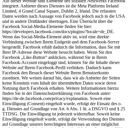
Auf dieser Website sind Elemente des sozialen Netzwerks Facebook
integriert. Anbieter dieses Dienstes ist die Meta Platforms Ireland
Limited, 4 Grand Canal Square, Dublin 2, Irland. Die erfassten
Daten werden nach Aussage von Facebook jedoch auch in die USA
und in andere Drittländer übertragen. Eine Übersicht über die
Facebook Social-Media-Elemente finden Sie hier:
https://developers.facebook.com/docs/plugins/?locale=de_DE.
Wenn das Social-Media-Element aktiv ist, wird eine direkte
Verbindung zwischen Ihrem Endgerät und dem Facebook-Server
hergestellt. Facebook erhält dadurch die Information, dass Sie mit
Ihrer IP-Adresse diese Website besucht haben. Wenn Sie den
Facebook „Like-Button“ anklicken, während Sie in Ihrem
Facebook-Account eingeloggt sind, können Sie die Inhalte dieser
Website auf Ihrem Facebook-Profil verlinken. Dadurch kann
Facebook den Besuch dieser Website Ihrem Benutzerkonto
zuordnen. Wir weisen darauf hin, dass wir als Anbieter der Seiten
keine Kenntnis vom Inhalt der übermittelten Daten sowie deren
Nutzung durch Facebook erhalten. Weitere Informationen hierzu
finden Sie in der Datenschutzerklärung von Facebook unter:
https://de-de.facebook.com/privacy/explanation. Soweit eine
Einwilligung (Consent) eingeholt wurde, erfolgt der Einsatz des o.
g. Dienstes auf Grundlage von Art. 6 Abs. 1 lit. a DSGVO und § 25
TTDSG. Die Einwilligung ist jederzeit widerrufbar. Soweit keine
Einwilligung eingeholt wurde, erfolgt die Verwendung des Dienstes
auf Grundlage unseres berechtigten Interesses an einer möglichst