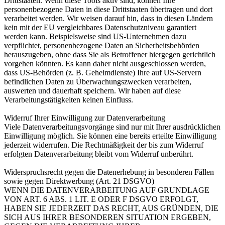
Drittstaaten. Wenn diese Tools aktiv sind, können Ihre
personenbezogene Daten in diese Drittstaaten übertragen und dort
verarbeitet werden. Wir weisen darauf hin, dass in diesen Ländern
kein mit der EU vergleichbares Datenschutzniveau garantiert
werden kann. Beispielsweise sind US-Unternehmen dazu
verpflichtet, personenbezogene Daten an Sicherheitsbehörden
herauszugeben, ohne dass Sie als Betroffener hiergegen gerichtlich
vorgehen könnten. Es kann daher nicht ausgeschlossen werden,
dass US-Behörden (z. B. Geheimdienste) Ihre auf US-Servern
befindlichen Daten zu Überwachungszwecken verarbeiten,
auswerten und dauerhaft speichern. Wir haben auf diese
Verarbeitungstätigkeiten keinen Einfluss.
Widerruf Ihrer Einwilligung zur Datenverarbeitung
Viele Datenverarbeitungsvorgänge sind nur mit Ihrer ausdrücklichen
Einwilligung möglich. Sie können eine bereits erteilte Einwilligung
jederzeit widerrufen. Die Rechtmäßigkeit der bis zum Widerruf
erfolgten Datenverarbeitung bleibt vom Widerruf unberührt.
Widerspruchsrecht gegen die Datenerhebung in besonderen Fällen
sowie gegen Direktwerbung (Art. 21 DSGVO)
WENN DIE DATENVERARBEITUNG AUF GRUNDLAGE
VON ART. 6 ABS. 1 LIT. E ODER F DSGVO ERFOLGT,
HABEN SIE JEDERZEIT DAS RECHT, AUS GRÜNDEN, DIE
SICH AUS IHRER BESONDEREN SITUATION ERGEBEN,