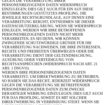
GEGEN DIE VERARBEITUNG IHRER
PERSONENBEZOGENEN DATEN WIDERSPRUCH
EINZULEGEN; DIES GILT AUCH FÜR EIN AUF DIESE
BESTIMMUNGEN GESTÜTZTES PROFILING. DIE
JEWEILIGE RECHTSGRUNDLAGE, AUF DENEN EINE
VERARBEITUNG BERUHT, ENTNEHMEN SIE DIESER
DATENSCHUTZERKLÄRUNG. WENN SIE WIDERSPRUCH
EINLEGEN, WERDEN WIR IHRE BETROFFENEN
PERSONENBEZOGENEN DATEN NICHT MEHR
VERARBEITEN, ES SEI DENN, WIR KÖNNEN
ZWINGENDE SCHUTZWÜRDIGE GRÜNDE FÜR DIE
VERARBEITUNG NACHWEISEN, DIE IHRE INTERESSEN,
RECHTE UND FREIHEITEN ÜBERWIEGEN ODER DIE
VERARBEITUNG DIENT DER GELTENDMACHUNG,
AUSÜBUNG ODER VERTEIDIGUNG VON
RECHTSANSPRÜCHEN (WIDERSPRUCH NACH ART. 21
ABS. 1 DSGVO).
WERDEN IHRE PERSONENBEZOGENEN DATEN
VERARBEITET, UM DIREKTWERBUNG ZU BETREIBEN,
SO HABEN SIE DAS RECHT, JEDERZEIT WIDERSPRUCH
GEGEN DIE VERARBEITUNG SIE BETREFFENDER
PERSONENBEZOGENER DATEN ZUM ZWECKE
DERARTIGER WERBUNG EINZULEGEN; DIES GILT AUCH
FÜR DAS PROFILING, SOWEIT ES MIT SOLCHER
DIREKTWERBUNG IN VERBINDUNG STEHT. WENN SIE