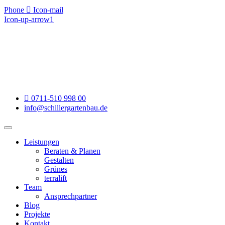
Zum
Phone
Icon-mail
Inhalt
Icon-up-arrow1
springen
0711-510 998 00
info@schillergartenbau.de
Leistungen
Beraten & Planen
Gestalten
Grünes
terralift
Team
Ansprechpartner
Blog
Projekte
Kontakt