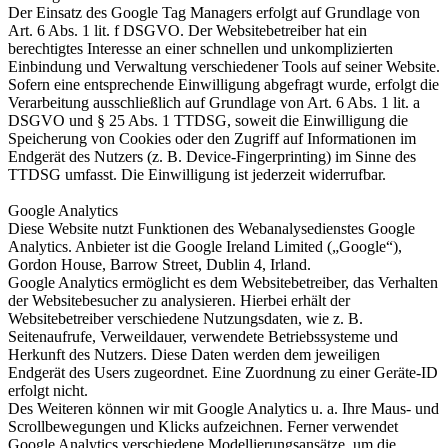
Der Einsatz des Google Tag Managers erfolgt auf Grundlage von
Art. 6 Abs. 1 lit. f DSGVO. Der Websitebetreiber hat ein
berechtigtes Interesse an einer schnellen und unkomplizierten
Einbindung und Verwaltung verschiedener Tools auf seiner Website.
Sofern eine entsprechende Einwilligung abgefragt wurde, erfolgt die
Verarbeitung ausschließlich auf Grundlage von Art. 6 Abs. 1 lit. a
DSGVO und § 25 Abs. 1 TTDSG, soweit die Einwilligung die
Speicherung von Cookies oder den Zugriff auf Informationen im
Endgerät des Nutzers (z. B. Device-Fingerprinting) im Sinne des
TTDSG umfasst. Die Einwilligung ist jederzeit widerrufbar.
Google Analytics
Diese Website nutzt Funktionen des Webanalysedienstes Google
Analytics. Anbieter ist die Google Ireland Limited („Google“),
Gordon House, Barrow Street, Dublin 4, Irland.
Google Analytics ermöglicht es dem Websitebetreiber, das Verhalten
der Websitebesucher zu analysieren. Hierbei erhält der
Websitebetreiber verschiedene Nutzungsdaten, wie z. B.
Seitenaufrufe, Verweildauer, verwendete Betriebssysteme und
Herkunft des Nutzers. Diese Daten werden dem jeweiligen
Endgerät des Users zugeordnet. Eine Zuordnung zu einer Geräte-ID
erfolgt nicht.
Des Weiteren können wir mit Google Analytics u. a. Ihre Maus- und
Scrollbewegungen und Klicks aufzeichnen. Ferner verwendet
Google Analytics verschiedene Modellierungsansätze, um die